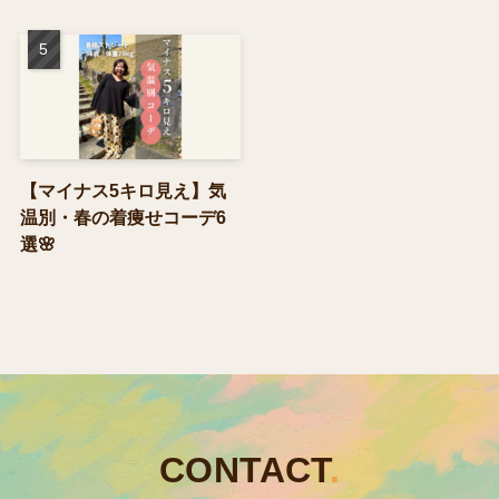
【マイナス5キロ見え】気
温別・春の着痩せコーデ6
選🌸
CONTACT
.