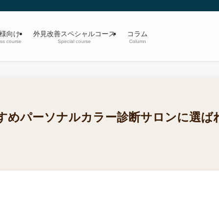
】
様向け
外見改善スペシャルコース
コラム
ss course
Special course
Column
すめパーソナルカラー診断サロンに選ば