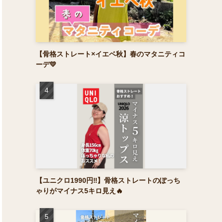
【骨格ストレート×イエベ秋】春のマタニティコ
ーデ💛
【ユニクロ1990円‼】骨格ストレートのぽっち
ゃりがマイナス5キロ見え🔥