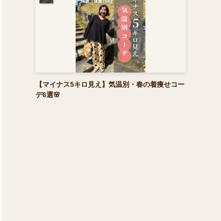
【マイナス5キロ見え】気温別・春の着痩せコー
デ6選🌸